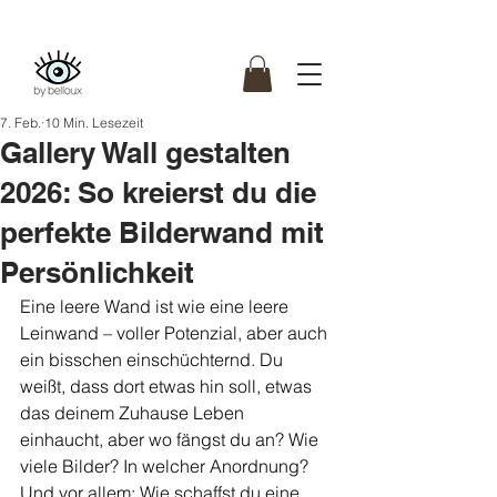
Kostenfreie Lieferung
ab 80 Bestellwert (DE)
7. Feb.
10 Min. Lesezeit
Gallery Wall gestalten
2026: So kreierst du die
perfekte Bilderwand mit
Persönlichkeit
Eine leere Wand ist wie eine leere 
Leinwand – voller Potenzial, aber auch 
ein bisschen einschüchternd. Du 
weißt, dass dort etwas hin soll, etwas 
das deinem Zuhause Leben 
einhaucht, aber wo fängst du an? Wie 
viele Bilder? In welcher Anordnung? 
Und vor allem: Wie schaffst du eine 