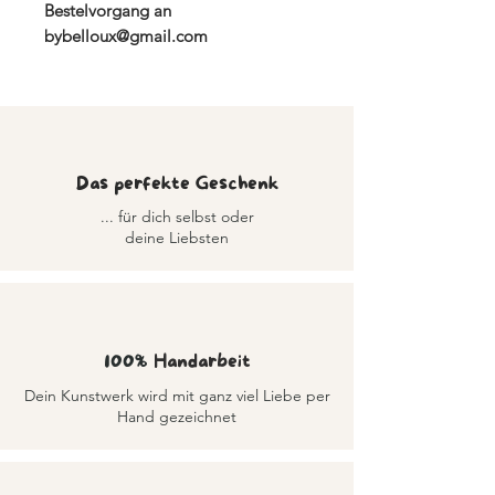
Bestelvorgang an
bybelloux@gmail.com
Details: T-Shirt, Rundhals, Set-In
Ärmel
Schnitt: Regular Fit, fällt eher klein
aus
Das perfekte Geschenk
Obermaterial: 100%
ringgesponnene Baumwolle
... für dich selbst oder
deine Liebsten
Materialfeinheit: 185 g/m²
100%
Handarbeit
Dein Kunstwerk wird mit ganz viel Liebe per
Hand gezeichnet